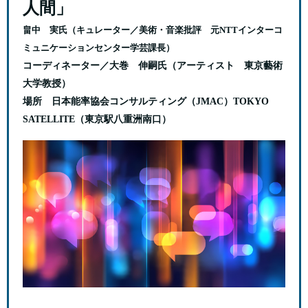
人間」
畠中 実氏
（キュレーター／美術・音楽批評 元NTTインターコ
ミュニケーションセンター学芸課長）
コーディネーター／大巻 伸嗣氏
（アーティスト 東京藝術
大学教授）
場所 日本能率協会コンサルティング（JMAC）TOKYO
SATELLITE（東京駅八重洲南口）